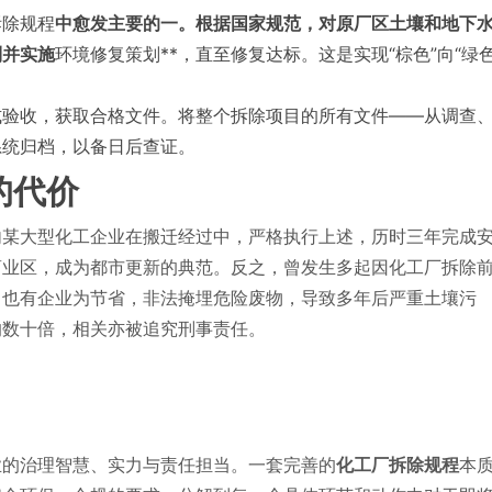
拆除规程
中愈发主要的一。根据国家规范，对原厂区土壤和地下
制并实施
环境修复策划**，直至修复达标。这是实现“棕色”向“绿
式验收，获取合格文件。将整个拆除项目的所有文件——从调查
系统归档，以备日后查证。
的代价
内某大型化工企业在搬迁经过中，严格执行上述，历时三年完成
商业区，成为都市更新的典范。反之，曾发生多起因化工厂拆除
；也有企业为节省，非法掩埋危险废物，导致多年后严重土壤污
的数十倍，相关亦被追究刑事责任。
业的治理智慧、实力与责任担当。一套完善的
化工厂拆除规程
本