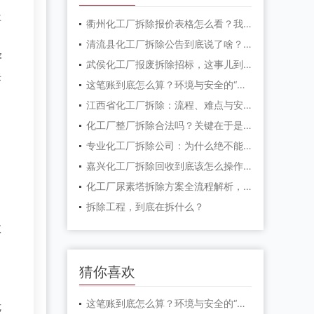
事
衢州化工厂拆除报价表格怎么看？我踩过的坑全告诉你
清流县化工厂拆除公告到底说了啥？一文帮你理清楚
严
武侯化工厂报废拆除招标，这事儿到底值不值得干？
拆
这笔账到底怎么算？环境与安全的“硬道理”
江西省化工厂拆除：流程、难点与安全环保全解析
化工厂整厂拆除合法吗？关键在于是否走完这些“红线”程序
专业化工厂拆除公司：为什么绝不能找“野班子”？
嘉兴化工厂拆除回收到底该怎么操作？这5点必须盯死
化工厂尿素塔拆除方案全流程解析，安全环保是核心
拆除工程，到底在拆什么？
数
猜你喜欢
这笔账到底怎么算？环境与安全的“硬道理”
危