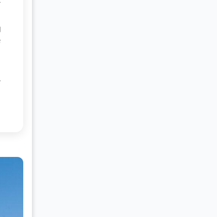
将
的
与
一