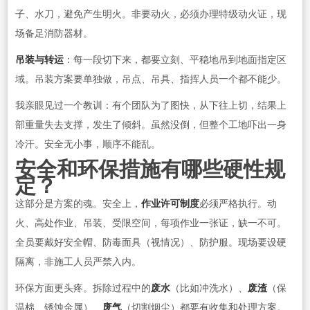
子、水刀，避免产生明火。非要动火，必须办理特级动火证，现
场备足消防器材。
吊装与转运
：每一段切下来，都要立刻、平稳地吊到地面指定区
域。吊装方案要单独做，吊点、吊具、指挥人员一个都不能少。
我亲眼见过一个教训：有个团队为了图快，从下往上切，结果上
部重量失去支撑，发生了倾斜。虽然没倒，但整个工地吓出一身
冷汗。安全无小事，顺序不能乱。
安全和环保措施有哪些硬性规
定？
这部分是方案的魂。安全上，
作业许可制度
必须严格执行。动
火、高处作业、吊装、受限空间，每项作业一张证，缺一不可。
全员要戴好安全帽、防毒面具（视情况）、防护服。现场要设硬
隔离，非施工人员严禁入内。
环保方面更头疼。拆除过程中的
废水
（比如冲洗水）、
废渣
（保
温棉、锈蚀金属）、
废气
（切割烟尘）都要有收集和处理方案。