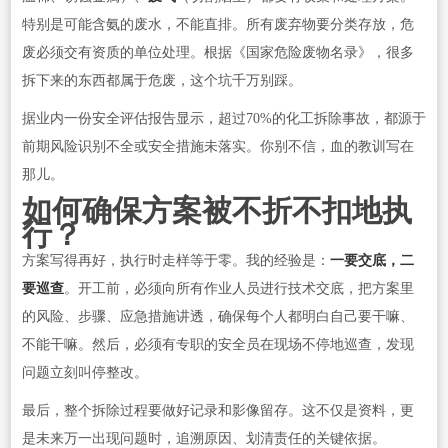
特别是可能含氨的废水，不能直排。所有废弃物要分类存放，危
废必须交有资质的单位处理。根据《国家危险废物名录》，很多
拆下来的东西都属于危废，这个坑千万别踩。
据业内一份安全评估报告显示，超过70%的化工拆除事故，都源于
前期风险识别不全或安全措施未落实。你别不信，血的教训写在
那儿。
如何确保方案被不折不扣地执
行？
方案写得再好，执行时走样等于零。我的经验是：
一要交底，二
要巡查
。开工前，必须向所有作业人员进行技术交底，把方案里
的风险、步骤、应急措施讲透，确保每个人都明白自己要干嘛、
不能干嘛。然后，必须有专职的安全员在现场不停地巡查，发现
问题立刻叫停整改。
最后，整个拆除过程要做好记录和影像留存。这不仅是资料，更
是未来万一出现问题时，追溯原因、划清责任的关键依据。