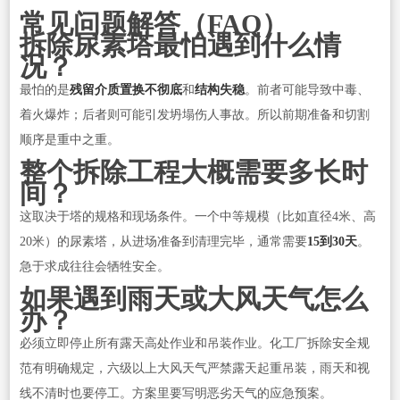
常见问题解答（FAQ）
拆除尿素塔最怕遇到什么情
况？
最怕的是
残留介质置换不彻底
和
结构失稳
。前者可能导致中毒、
着火爆炸；后者则可能引发坍塌伤人事故。所以前期准备和切割
顺序是重中之重。
整个拆除工程大概需要多长时
间？
这取决于塔的规格和现场条件。一个中等规模（比如直径4米、高
20米）的尿素塔，从进场准备到清理完毕，通常需要
15到30天
。
急于求成往往会牺牲安全。
如果遇到雨天或大风天气怎么
办？
必须立即停止所有露天高处作业和吊装作业。化工厂拆除安全规
范有明确规定，六级以上大风天气严禁露天起重吊装，雨天和视
线不清时也要停工。方案里要写明恶劣天气的应急预案。