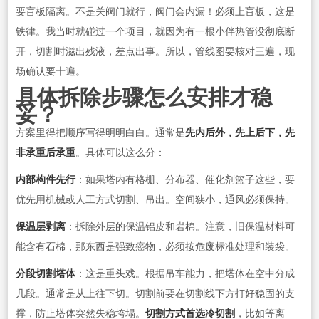
要盲板隔离。不是关阀门就行，阀门会内漏！必须上盲板，这是
铁律。我当时就碰过一个项目，就因为有一根小伴热管没彻底断
开，切割时滋出残液，差点出事。所以，管线图要核对三遍，现
场确认要十遍。
具体拆除步骤怎么安排才稳
妥？
方案里得把顺序写得明明白白。通常是
先内后外，先上后下，先
非承重后承重
。具体可以这么分：
内部构件先行
：如果塔内有格栅、分布器、催化剂篮子这些，要
优先用机械或人工方式切割、吊出。空间狭小，通风必须保持。
保温层剥离
：拆除外层的保温铝皮和岩棉。注意，旧保温材料可
能含有石棉，那东西是强致癌物，必须按危废标准处理和装袋。
分段切割塔体
：这是重头戏。根据吊车能力，把塔体在空中分成
几段。通常是从上往下切。切割前要在切割线下方打好稳固的支
撑，防止塔体突然失稳垮塌。
切割方式首选冷切割
，比如等离