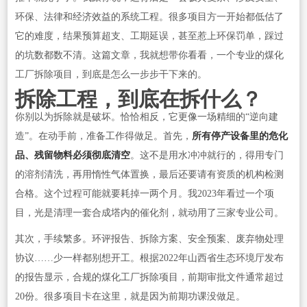
环保、法律和经济效益的系统工程。很多项目方一开始都低估了
它的难度，结果预算超支、工期延误，甚至惹上环保罚单，踩过
的坑数都数不清。这篇文章，我就想带你看看，一个专业的煤化
工厂拆除项目，到底是怎么一步步干下来的。
拆除工程，到底在拆什么？
你别以为拆除就是破坏。恰恰相反，它更像一场精细的“逆向建
造”。在动手前，准备工作得做足。首先，
所有停产设备里的危化
品、残留物料必须彻底清空
。这不是用水冲冲就行的，得用专门
的溶剂清洗，再用惰性气体置换，最后还要请有资质的机构检测
合格。这个过程可能就要耗掉一两个月。我2023年看过一个项
目，光是清理一套合成塔内的催化剂，就动用了三家专业公司。
其次，手续繁多。环评报告、拆除方案、安全预案、废弃物处理
协议……少一样都别想开工。根据2022年山西省生态环境厅发布
的报告显示，合规的煤化工厂拆除项目，前期审批文件通常超过
20份。很多项目卡在这里，就是因为前期功课没做足。