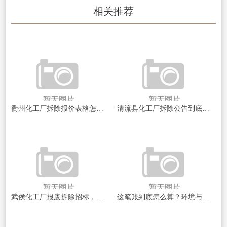
相关推荐
衢州化工厂拆除报价表格怎么看？我踩过的坑全告诉你
清流县化工厂拆除公告到底说了啥？一文帮你理清楚
武侯化工厂报废拆除招标，这事儿到底值不值得干？
这笔账到底怎么算？环境与安全的“硬道理”