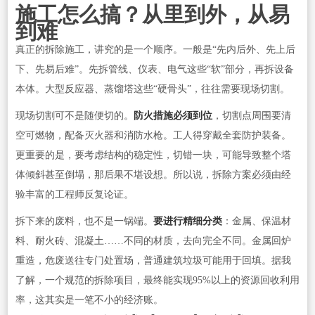
施工怎么搞？从里到外，从易
到难
真正的拆除施工，讲究的是一个顺序。一般是“先内后外、先上后
下、先易后难”。先拆管线、仪表、电气这些“软”部分，再拆设备
本体。大型反应器、蒸馏塔这些“硬骨头”，往往需要现场切割。
现场切割可不是随便切的。
防火措施必须到位
，切割点周围要清
空可燃物，配备灭火器和消防水枪。工人得穿戴全套防护装备。
更重要的是，要考虑结构的稳定性，切错一块，可能导致整个塔
体倾斜甚至倒塌，那后果不堪设想。所以说，拆除方案必须由经
验丰富的工程师反复论证。
拆下来的废料，也不是一锅端。
要进行精细分类
：金属、保温材
料、耐火砖、混凝土……不同的材质，去向完全不同。金属回炉
重造，危废送往专门处置场，普通建筑垃圾可能用于回填。据我
了解，一个规范的拆除项目，最终能实现95%以上的资源回收利用
率，这其实是一笔不小的经济账。