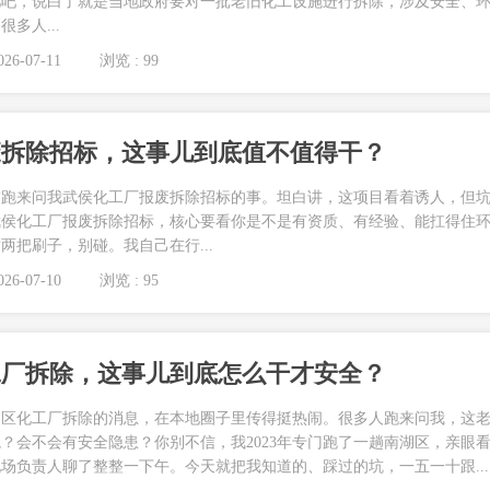
儿吧，说白了就是当地政府要对一批老旧化工设施进行拆除，涉及安全、
多人...
26-07-11
浏览 : 99
废拆除招标，这事儿到底值不值得干？
友跑来问我武侯化工厂报废拆除招标的事。坦白讲，这项目看着诱人，但
武侯化工厂报废拆除招标，核心要看你是不是有资质、有经验、能扛得住
两把刷子，别碰。我自己在行...
26-07-10
浏览 : 95
工厂拆除，这事儿到底怎么干才安全？
湖区化工厂拆除的消息，在本地圈子里传得挺热闹。很多人跑来问我，这
？会不会有安全隐患？你别不信，我2023年专门跑了一趟南湖区，亲眼
场负责人聊了整整一下午。今天就把我知道的、踩过的坑，一五一十跟...