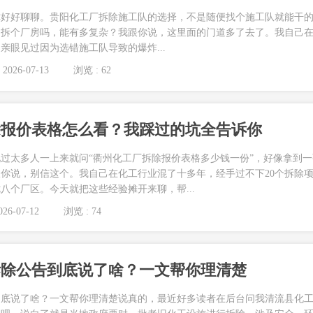
你好好聊聊。贵阳化工厂拆除施工队的选择，不是随便找个施工队就能干
是拆个厂房吗，能有多复杂？我跟你说，这里面的门道多了去了。我自己
亲眼见过因为选错施工队导致的爆炸...
2026-07-13
浏览 : 62
除报价表格怎么看？我踩过的坑全告诉你
过太多人一上来就问“衢州化工厂拆除报价表格多少钱一份”，好像拿到一
你说，别信这个。我自己在化工行业混了十多年，经手过不下20个拆除
八个厂区。今天就把这些经验摊开来聊，帮...
26-07-12
浏览 : 74
拆除公告到底说了啥？一文帮你理清楚
到底说了啥？一文帮你理清楚说真的，最近好多读者在后台问我清流县化