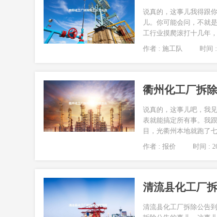
说真的，这事儿我得跟
儿。你可能会问，不就
工行业摸爬滚打十几年，
作者 : 施工队
时间 : 
衢州化工厂拆
说真的，这事儿吧，我见
表就能搞定所有事。我跟
目，光衢州本地就跑了七
作者 : 报价
时间 : 20
清流县化工厂
清流县化工厂拆除公告