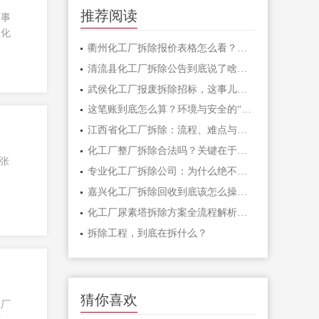
推荐阅读
的事
在化
衢州化工厂拆除报价表格怎么看？我踩过的坑全告诉你
清流县化工厂拆除公告到底说了啥？一文帮你理清楚
武侯化工厂报废拆除招标，这事儿到底值不值得干？
这笔账到底怎么算？环境与安全的“硬道理”
江西省化工厂拆除：流程、难点与安全环保全解析
化工厂整厂拆除合法吗？关键在于是否走完这些“红线”程序
张
专业化工厂拆除公司：为什么绝不能找“野班子”？
项
嘉兴化工厂拆除回收到底该怎么操作？这5点必须盯死
化工厂尿素塔拆除方案全流程解析，安全环保是核心
拆除工程，到底在拆什么？
猜你喜欢
工厂