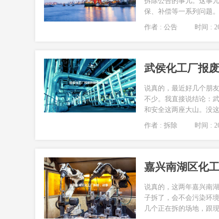
拆除公告的事儿。这事
保、补偿等一系列问题。很
作者 : 公告
时间 : 20
武侯化工厂报
说真的，最近好几个朋
不少。我直接说结论：
和安全这两座大山。没这
作者 : 拆除
时间 : 20
嘉兴南湖区化
说真的，这两年嘉兴南
子拆了，会不会污染环境
几个正在拆的场地，跟现