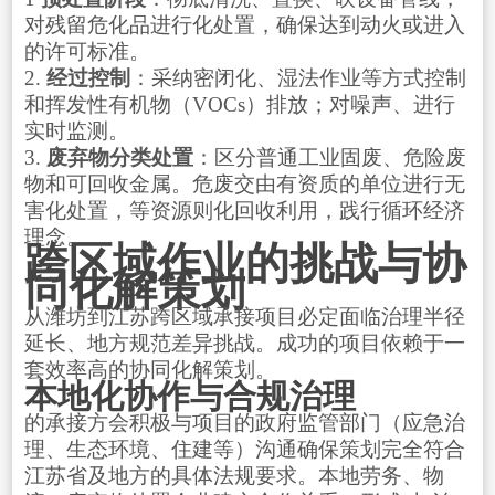
对残留危化品进行化处置，确保达到动火或进入
的许可标准。
2.
经过控制
：采纳密闭化、湿法作业等方式控制
和挥发性有机物（VOCs）排放；对噪声、进行
实时监测。
3.
废弃物分类处置
：区分普通工业固废、危险废
物和可回收金属。危废交由有资质的单位进行无
害化处置，等资源则化回收利用，践行循环经济
理念。
跨区域作业的挑战与协
同化解策划
从潍坊到江苏跨区域承接项目必定面临治理半径
延长、地方规范差异挑战。成功的项目依赖于一
套效率高的协同化解策划。
本地化协作与合规治理
的承接方会积极与项目的政府监管部门（应急治
理、生态环境、住建等）沟通确保策划完全符合
江苏省及地方的具体法规要求。本地劳务、物