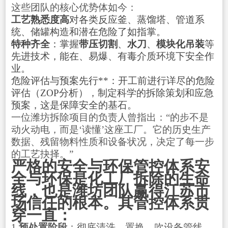
这些团队的核心优势体如今：
工艺熟悉度高
对各类反应釜、蒸馏塔、管道系
统、储罐构造和潜在危险了如指掌。
特种齐全
：掌握
带压切割
、
水刀
、
模块化吊装
等
先进技术，能在、易爆、有毒介质环境下安全作
业。
危险评估与预案先行**：开工前进行详尽的危险
评估（ZOP分析），制定科学的拆除策划和应急
预案，这是保障安全的基石。
一位潍坊拆除项目的负责人曾指出：“的步不是
动火动电，而是‘读懂’这座工厂。它的历史生产
数据、残留物料性质和设备状况，决定了每一步
的工艺抉择。”
严格的安全与环保管控体系安
全与环保是化工厂拆除的生命
线，也是潍坊团队赢得江苏市
场信任的根本。其管控体系贯
穿一直：
1
预处置阶段
：彻底清洗、置换、吹设备管线，