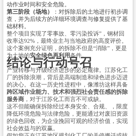
动作业时间和安全危险。
第三阶段（场地）
：对拆除后的土地进行初步调
查，并为后续方的详细环境调查与修复提供了基
础材料。
整个项目实现了零事故、零污染投诉”，钢材回
收率达92%，最终业主与当地政府的高度评价。
这个案例充分证明，的拆除不但是“消除”，更是
为土地的
安全绿色再利用
条件。
结论与行动号召
产业转移与升级经济进步的必定规律。江苏化工
厂的拆除浪潮，背后是高端制造和绿色进步迈进
的决心。在这一历史性进程中，像潍坊这样具备
跨区域作业能力、技术和强烈社会责任感的拆除
服务商
，对于江苏化工而言不可或缺。
这不但能确保拆除经过本身安全、合规、，限度
降低环境危险与法律危险，更能通过对废旧资源
的绿色回收，为企业挽回可观的经济价值，实现
社会效益与的双赢。
假如您正在江苏地区规划化工厂的关停搬迁或技