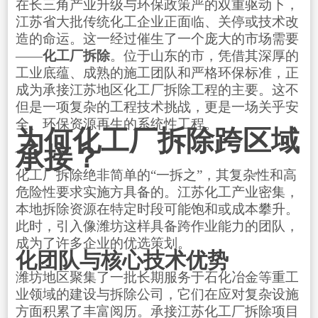
在长三角产业升级与环保政策严的双重驱动下，
江苏省大批传统化工企业正面临、关停或技术改
造的命运。这一经过催生了一个庞大的市场需要
——
化工厂拆除
。位于山东的市，凭借其深厚的
工业底蕴、成熟的施工团队和严格环保标准，正
成为承接江苏地区化工厂拆除工程的主要。这不
但是一项复杂的工程技术挑战，更是一场关乎安
全、环保资源再生的系统性工程。
为何化工厂拆除跨区域
承接？
化工厂拆除绝非简单的“一拆之”，其复杂性和高
危险性要求实施方具备的。江苏化工产业密集，
本地拆除资源在特定时段可能饱和或成本攀升。
此时，引入像潍坊这样具备跨作业能力的团队，
成为了许多企业的优选策划。
化团队与核心技术优势
潍坊地区聚集了一批长期服务于石化冶金等重工
业领域的建设与拆除公司，它们在应对复杂设施
方面积累了丰富阅历。承接江苏化工厂拆除项目