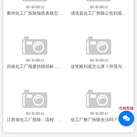
衢州化工厂拆除报价表格怎么看？我踩过的坑全告诉你
清流县化工厂拆除公告到底说了啥？一文帮你理清楚
武侯化工厂报废拆除招标，这事儿到底值不值得干？
这笔账到底怎么算？环境与安全的“硬道理”
在线客服
在线客服
江西省化工厂拆除：流程、难点与安全环保全解析
化工厂整厂拆除合法吗？关键在于是否走完这些“红线”程序