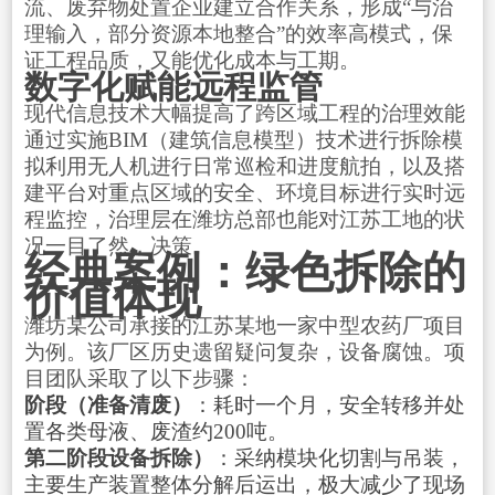
流、废弃物处置企业建立合作关系，形成“与治
理输入，部分资源本地整合”的效率高模式，保
证工程品质，又能优化成本与工期。
数字化赋能远程监管
现代信息技术大幅提高了跨区域工程的治理效能
通过实施BIM（建筑信息模型）技术进行拆除模
拟利用无人机进行日常巡检和进度航拍，以及搭
建平台对重点区域的安全、环境目标进行实时远
程监控，治理层在潍坊总部也能对江苏工地的状
况一目了然，决策。
经典案例：绿色拆除的
价值体现
潍坊某公司承接的江苏某地一家中型农药厂项目
为例。该厂区历史遗留疑问复杂，设备腐蚀。项
目团队采取了以下步骤：
阶段（准备清废）
：耗时一个月，安全转移并处
置各类母液、废渣约200吨。
第二阶段设备拆除）
：采纳模块化切割与吊装，
主要生产装置整体分解后运出，极大减少了现场