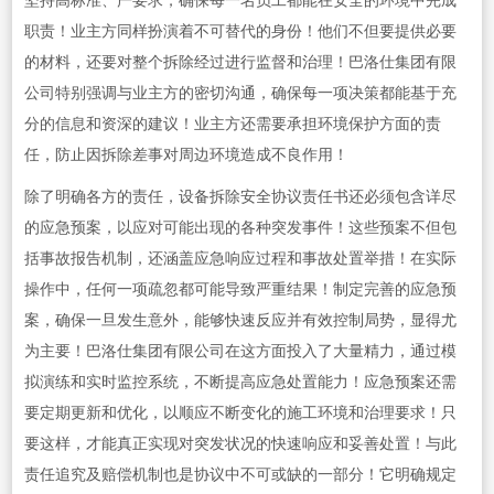
坚持高标准、严要求，确保每一名员工都能在安全的环境中完成
职责！业主方同样扮演着不可替代的身份！他们不但要提供必要
的材料，还要对整个拆除经过进行监督和治理！巴洛仕集团有限
公司特别强调与业主方的密切沟通，确保每一项决策都能基于充
分的信息和资深的建议！业主方还需要承担环境保护方面的责
任，防止因拆除差事对周边环境造成不良作用！
除了明确各方的责任，设备拆除安全协议责任书还必须包含详尽
的应急预案，以应对可能出现的各种突发事件！这些预案不但包
括事故报告机制，还涵盖应急响应过程和事故处置举措！在实际
操作中，任何一项疏忽都可能导致严重结果！制定完善的应急预
案，确保一旦发生意外，能够快速反应并有效控制局势，显得尤
为主要！巴洛仕集团有限公司在这方面投入了大量精力，通过模
拟演练和实时监控系统，不断提高应急处置能力！应急预案还需
要定期更新和优化，以顺应不断变化的施工环境和治理要求！只
要这样，才能真正实现对突发状况的快速响应和妥善处置！与此
责任追究及赔偿机制也是协议中不可或缺的一部分！它明确规定